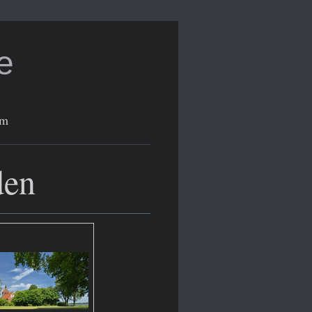
e
um
den